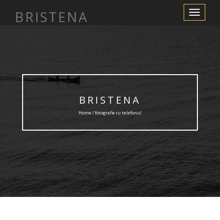
BRISTENA
Toggle
Navigation
BRISTENA
Home / fotografie cu telefonul