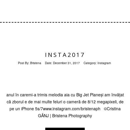
INSTA2017
Post By:
Bristena
Date:
December 31, 2017
Category:
Instagram
anul în caremi-a trimis melodia aia cu Big Jet Planeși am învățat
că zborul e de mai multe feluri o cameră de 8/12 megapixeli, de
pe un iPhone 5s/7www.instagram.com/bristenaph ©Cristina
GÂNJ | Bristena Photography