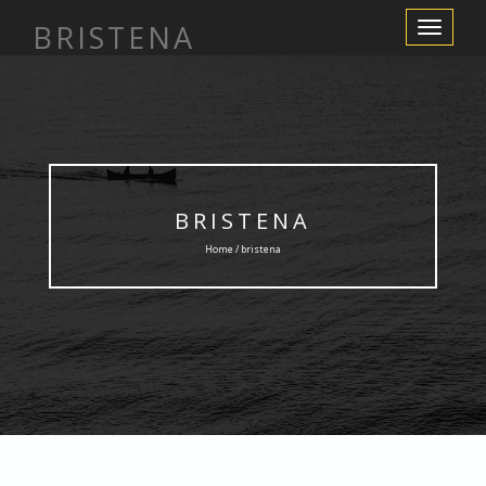
BRISTENA
Toggle
Navigation
BRISTENA
Home / bristena