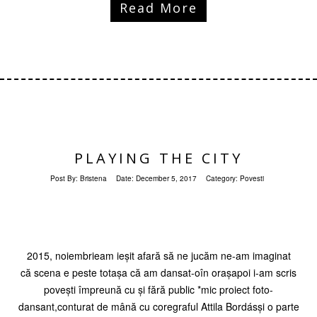
Read More
PLAYING THE CITY
Post By:
Bristena
Date:
December 5, 2017
Category:
Povesti
2015, noiembrieam ieșit afară să ne jucăm ne-am imaginat
că scena e peste totașa că am dansat-oîn orașapoi i-am scris
povești împreună cu și fără public *mic proiect foto-
dansant,conturat de mână cu coregraful Attila Bordásși o parte