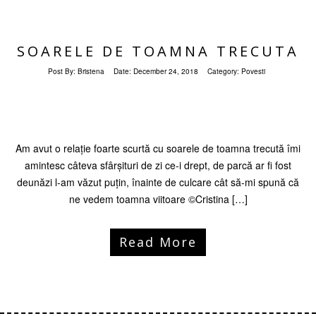
SOARELE DE TOAMNA TRECUTA
Post By:
Bristena
Date:
December 24, 2018
Category:
Povesti
Am avut o relație foarte scurtă cu soarele de toamna trecută îmi
amintesc câteva sfârșituri de zi ce-i drept, de parcă ar fi fost
deunăzi l-am văzut puțin, înainte de culcare cât să-mi spună că
ne vedem toamna viitoare ©Cristina […]
Read More