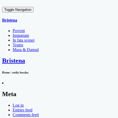
Toggle Navigation
Bristena
Povesti
Instagram
In fata scenei
Teatru
Masa & Dansul
Bristena
Home / attila bordas
Meta
Log in
Entries feed
Comments feed