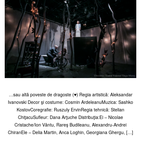
…sau altă poveste de dragoste (♥) Regia artistică: Aleksandar
Ivanovski Decor şi costume: Cosmin ArdeleanuMuzica: Sashko
KostovCoregrafie: Ruszuly ErvinRegia tehnică: Stelian
ChiţacuSufleur: Dana Arţuche Distribuţia:Ei – Nicolae
Cristache/Ion Vântu, Rareş Budileanu, Alexandru-Andrei
ChiranEle – Delia Martin, Anca Loghin, Georgiana Ghergu, […]