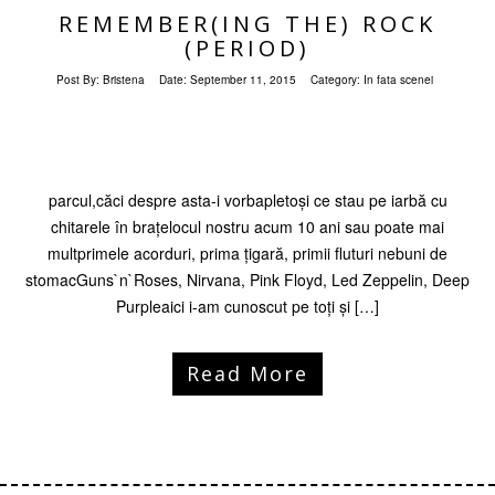
REMEMBER(ING THE) ROCK
(PERIOD)
Post By:
Bristena
Date:
September 11, 2015
Category:
In fata scenei
parcul,căci despre asta-i vorbapletoși ce stau pe iarbă cu
chitarele în brațelocul nostru acum 10 ani sau poate mai
multprimele acorduri, prima țigară, primii fluturi nebuni de
stomacGuns`n`Roses, Nirvana, Pink Floyd, Led Zeppelin, Deep
Purpleaici i-am cunoscut pe toți și […]
Read More