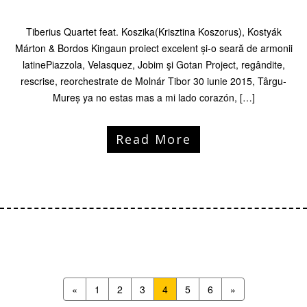
Tiberius Quartet feat. Koszika(Krisztina Koszorus), Kostyák
Márton & Bordos Kingaun proiect excelent și-o seară de armonii
latinePiazzola, Velasquez, Jobim şi Gotan Project, regândite,
rescrise, reorchestrate de Molnár Tibor 30 iunie 2015, Târgu-
Mureș ya no estas mas a mi lado corazón, […]
Read More
«
1
2
3
4
5
6
»