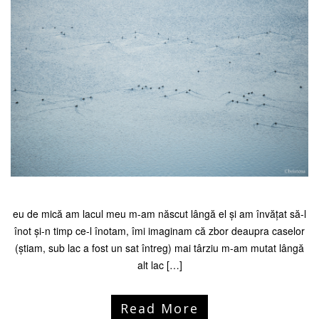
eu de mică am lacul meu m-am născut lângă el și am învățat să-l
înot și-n timp ce-l înotam, îmi imaginam că zbor deaupra caselor
(știam, sub lac a fost un sat întreg) mai târziu m-am mutat lângă
alt lac […]
Read More